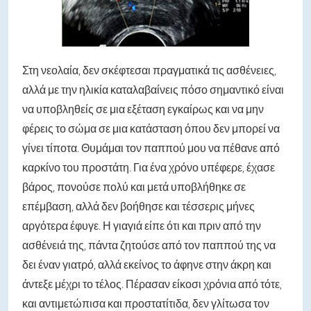
Στη νεολαία, δεν σκέφτεσαι πραγματικά τις ασθένειες,
αλλά με την ηλικία καταλαβαίνεις πόσο σημαντικό είναι
να υποβληθείς σε μια εξέταση εγκαίρως και να μην
φέρεις το σώμα σε μια κατάσταση όπου δεν μπορεί να
γίνει τίποτα. Θυμάμαι τον παππού μου να πέθανε από
καρκίνο του προστάτη. Για ένα χρόνο υπέφερε, έχασε
βάρος, πονούσε πολύ και μετά υποβλήθηκε σε
επέμβαση, αλλά δεν βοήθησε και τέσσερις μήνες
αργότερα έφυγε. Η γιαγιά είπε ότι και πριν από την
ασθένειά της, πάντα ζητούσε από τον παππού της να
δει έναν γιατρό, αλλά εκείνος το άφηνε στην άκρη και
άντεξε μέχρι το τέλος. Πέρασαν είκοσι χρόνια από τότε,
και αντιμετώπισα και προστατίτιδα, δεν γλίτωσα τον