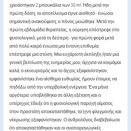
χρειάστηκαν 2 μπουκάλια των 30 ml. Ήδη μετά την
πρώτη δόση, το αποτέλεσμα έγινε αισθητό - ένιωσα
σημαντική ανακούφιση, ο πόνος μειώθηκε. Μετά την
πρώτη εβδομάδα θεραπείας, η ούρηση επέστρεψε στο
φυσιολογικό, μετά τη δεύτερη - για πρώτη φορά μετά
από πολύ καιρό ένιωσα μια έντονη επιθυμία,
επέστρεψε μια στύση. Μια ευχάριστη έκπληξη ήταν μια
γενική βελτίωση της ευημερίας μου, άρχισα να κοιμάμαι
καλά, ο εκνευρισμός και το άγχος εξαφανίστηκαν,
εμφανίστηκε ένα αίσθημα ευθυμίας, ήμουν έτοιμος να
πηδήξω από την υπερβολική ενέργεια. Ένα μήνα
αργότερα, υποβλήθηκα σε άλλη εξέταση και ο
υπέρηχος έδειξε ότι η φυσιολογική παροχή αίματος
στον προστάτη αποκαταστάθηκε, τα ίχνη φλεγμονής και
νέκρωσης εξαφανίστηκαν. Ο ανδρολόγος διαβεβαίωσε
ότι αποκαταστάθηκαν και οι αναπαραγωγικές