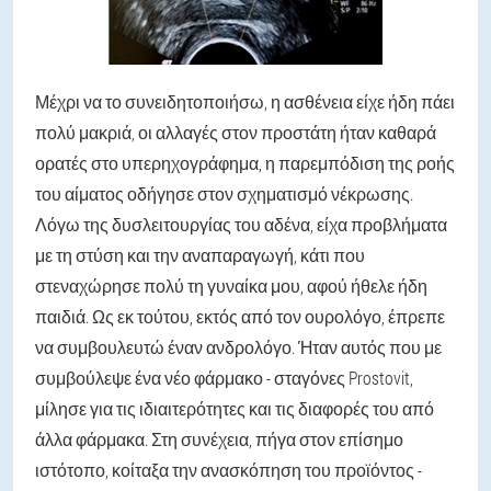
Μέχρι να το συνειδητοποιήσω, η ασθένεια είχε ήδη πάει
πολύ μακριά, οι αλλαγές στον προστάτη ήταν καθαρά
ορατές στο υπερηχογράφημα, η παρεμπόδιση της ροής
του αίματος οδήγησε στον σχηματισμό νέκρωσης.
Λόγω της δυσλειτουργίας του αδένα, είχα προβλήματα
με τη στύση και την αναπαραγωγή, κάτι που
στεναχώρησε πολύ τη γυναίκα μου, αφού ήθελε ήδη
παιδιά. Ως εκ τούτου, εκτός από τον ουρολόγο, έπρεπε
να συμβουλευτώ έναν ανδρολόγο. Ήταν αυτός που με
συμβούλεψε ένα νέο φάρμακο - σταγόνες Prostovit,
μίλησε για τις ιδιαιτερότητες και τις διαφορές του από
άλλα φάρμακα. Στη συνέχεια, πήγα στον επίσημο
ιστότοπο, κοίταξα την ανασκόπηση του προϊόντος -