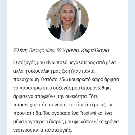
Ελένη
Georgoulias
, 50 Χρόνια,
Κεφαλλονιά
Ο σύζυγός μου είναι πολύ μεγαλύτερος από μένα,
αλλά η σεξουαλική μας ζωή ήταν πάντα
πολύχρωμη. Ωστόσο, εδώ και αρκετό καιρό άρχισα
να παρατηρώ ότι ο σύζυγός μου απομονώθηκε,
άρχισε να αποφεύγει την οικειότητα. Τότε
παραδέχτηκε ότι πονούσε και είπε ότι έμοιαζε με
προστατίτιδα. Του αγόρασα ένα Prostovit και ένα
μήνα αργότερα ο άντρας μου φαινόταν δέκα χρόνια
νεότερος και απόλυτα υγιής.