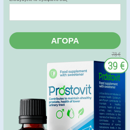
ΑΓΟΡΆ
78 €
39 €